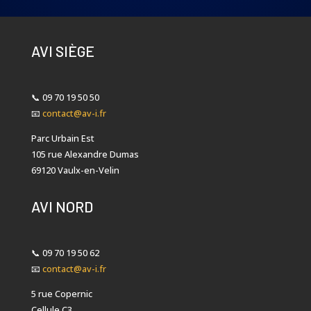
AVI SIÈGE
📞
09 70 19 50 50
📧
contact@av-i.fr
Parc Urbain Est
105 rue Alexandre Dumas
69120 Vaulx-en-Velin
AVI NORD
📞
09 70 19 50 62
📧
contact@av-i.fr
5 rue Copernic
Cellule C3