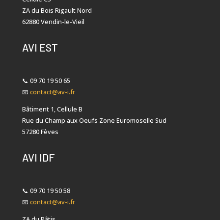
ZA du Bois Rigault Nord
62880 Vendin-le-Vieil
AVI EST
📞
09 70 19 50 65
📧
contact@av-i.fr
Bâtiment 1, Cellule B
Rue du Champ aux Oeufs Zone Euromoselle Sud
57280 Fèves
AVI IDF
📞
09 70 19 50 58
📧
contact@av-i.fr
ZA du Pâtis