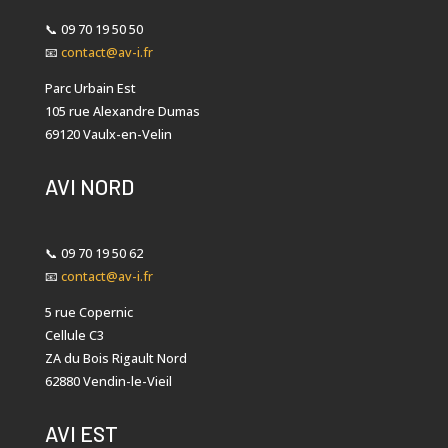
📞
09 70 19 50 50
📧
contact@av-i.fr
Parc Urbain Est
105 rue Alexandre Dumas
69120 Vaulx-en-Velin
AVI NORD
📞
09 70 19 50 62
📧
contact@av-i.fr
5 rue Copernic
Cellule C3
ZA du Bois Rigault Nord
62880 Vendin-le-Vieil
AVI EST