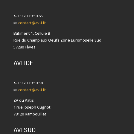
📞
09 70 19 50 65
📧
contact@av-i.fr
Bâtiment 1, Cellule B
Rue du Champ aux Oeufs Zone Euromoselle Sud
57280 Fèves
AVI IDF
📞
09 70 19 50 58
📧
contact@av-i.fr
ZA du Pâtis
1 rue Joseph Cugnot
78120 Rambouillet
AVI SUD