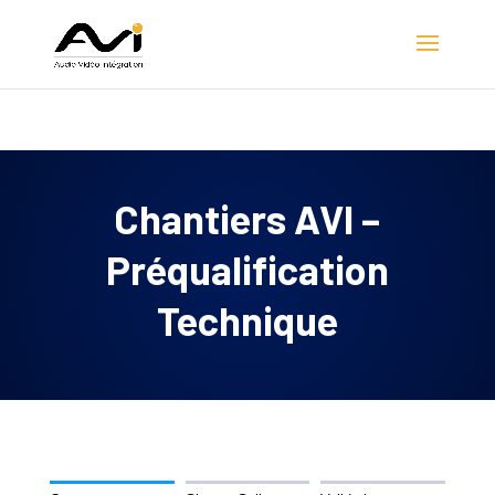
Nouveau ! La société
CPT
rejoint le Groupe AVI et devient
AVI Sud
Découvrir
Chantiers AVI –
Préqualification
Technique