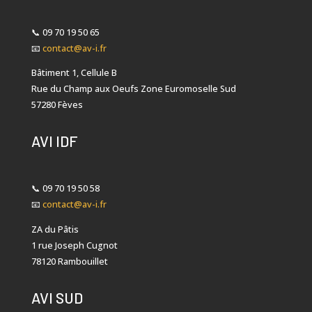
📞
09 70 19 50 65
📧
contact@av-i.fr
Bâtiment 1, Cellule B
Rue du Champ aux Oeufs Zone Euromoselle Sud
57280 Fèves
AVI IDF
📞
09 70 19 50 58
📧
contact@av-i.fr
ZA du Pâtis
1 rue Joseph Cugnot
78120 Rambouillet
AVI SUD