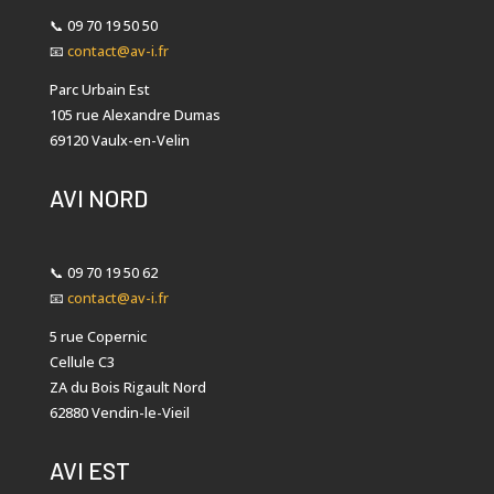
📞
09 70 19 50 50
📧
contact@av-i.fr
Parc Urbain Est
105 rue Alexandre Dumas
69120 Vaulx-en-Velin
AVI NORD
📞
09 70 19 50 62
📧
contact@av-i.fr
5 rue Copernic
Cellule C3
ZA du Bois Rigault Nord
62880 Vendin-le-Vieil
AVI EST