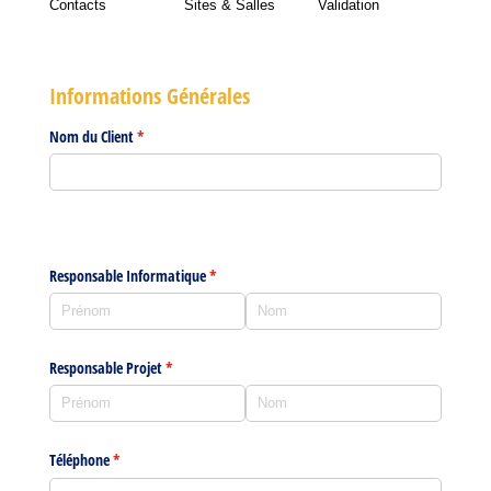
Contacts
Sites & Salles
Validation
Informations Générales
Nom du Client
(requis)
*
Responsable Informatique
(requis)
*
Responsable Projet
(requis)
*
Téléphone
(requis)
*