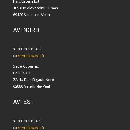
Parc Urbain Est
105 rue Alexandre Dumas
69120 Vaulx-en-Velin
AVI NORD
📞
09 70 19 50 62
📧
contact@av-i.fr
5 rue Copernic
Cellule C3
ZA du Bois Rigault Nord
62880 Vendin-le-Vieil
AVI EST
📞
09 70 19 50 65
📧
contact@av-i.fr