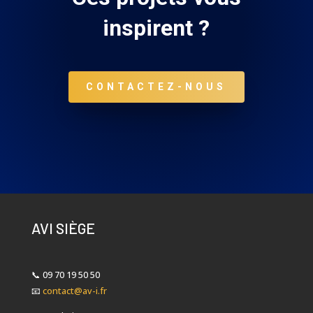
inspirent ?
CONTACTEZ-NOUS
AVI SIÈGE
📞
09 70 19 50 50
📧
contact@av-i.fr