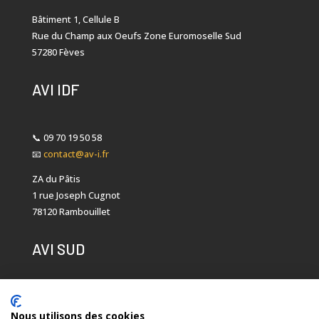
Bâtiment 1, Cellule B
Rue du Champ aux Oeufs Zone Euromoselle Sud
57280 Fèves
AVI IDF
📞
09 70 19 50 58
📧
contact@av-i.fr
ZA du Pâtis
1 rue Joseph Cugnot
78120 Rambouillet
AVI SUD
📞
04 92 91 51 61
📧
contact@av-i.fr
Nous utilisons des cookies