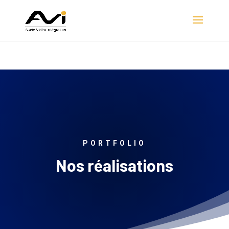
Nouveau ! La société
CPT
rejoint le Groupe AVI et devient
AVI Sud
Découvrir
PORTFOLIO
Nos réalisations