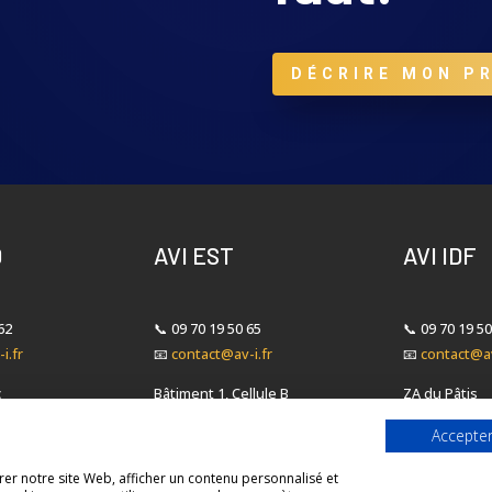
DÉCRIRE MON P
D
AVI EST
AVI IDF
62
📞
09 70 19 50 65
📞
09 70 19 50
i.fr
📧
contact@av-i.fr
📧
contact@av
c
Bâtiment 1, Cellule B
ZA du Pâtis
Rue du Champ aux Oeufs
1 rue Joseph
Accepter
ault Nord
Zone Euromoselle Sud
78120 Rambou
e-Vieil
57280 Fèves
er notre site Web, afficher un contenu personnalisé et