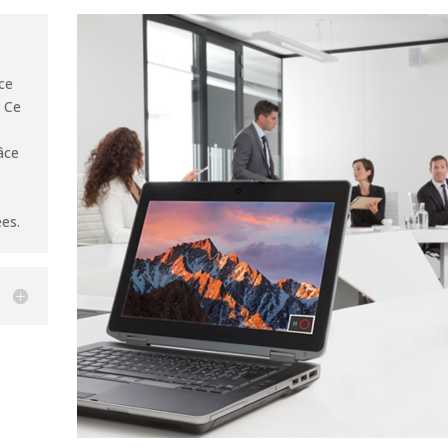
ce
. Ce
âce
ées.