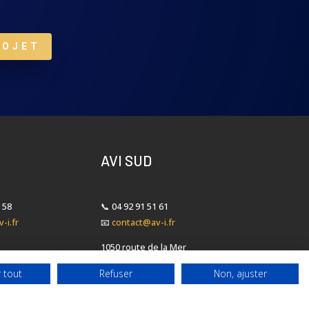
ROJET
AVI SUD
 58
📞
04 92 91 51 61
-i.fr
📧
contact@av-i.fr
1050 route de la Mer
 Cugnot
06410 Biot
 tout
Refuser
Non, ajuster
illet