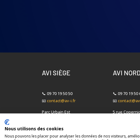
AVI SIÈGE
AVI NOR
📞
09 70 19 50 50
📞
09 70 19 50 
📧
contact@av-i.fr
📧
contact@av-
Parc Urbain Est
5 rue Coperni
105 rue Alexandre Dumas
Cellule C3
69120 Vaulx-en-Velin
ZA du Bois Rig
Nous utilisons des cookies
62880 Vendin-l
Nous pouvons les placer pour analyser les données de nos visiteurs, amélior