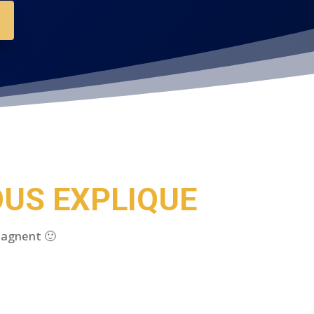
US EXPLIQUE
pagnent 🙂