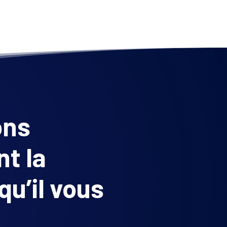
ons
t la
qu’il vous