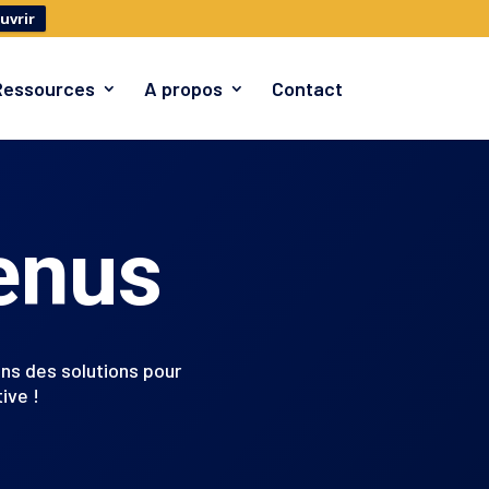
uvrir
Ressources
A propos
Contact
enus
ns des solutions pour
ive !