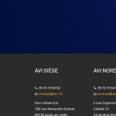
AVI SIÈGE
AVI NOR
📞
09 70 19 50 50
📞
09 70 19 50 
📧
contact@av-i.fr
📧
contact@av-
Parc Urbain Est
5 rue Coperni
105 rue Alexandre Dumas
Cellule C3
69120 Vaulx-en-Velin
ZA du Bois Rig