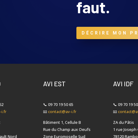
faut.
DÉCRIRE MON P
D
AVI EST
AVI IDF
62
📞
09 70 19 50 65
📞
09 70 19 50
i.fr
📧
contact@av-i.fr
📧
contact@av
c
Bâtiment 1, Cellule B
ZA du Pâtis
Rue du Champ aux Oeufs
1 rue Joseph
ault Nord
Zone Euromoselle Sud
78120 Rambou