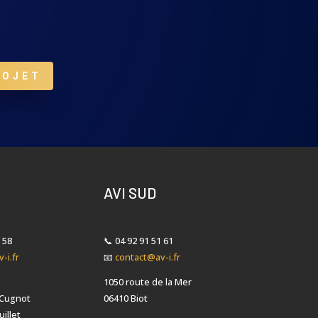
ROJET
AVI SUD
 58
📞
04 92 91 51 61
-i.fr
📧
contact@av-i.fr
1050 route de la Mer
 Cugnot
06410 Biot
illet