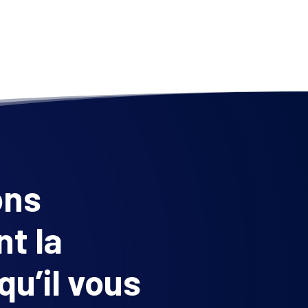
ons
t la
qu’il vous