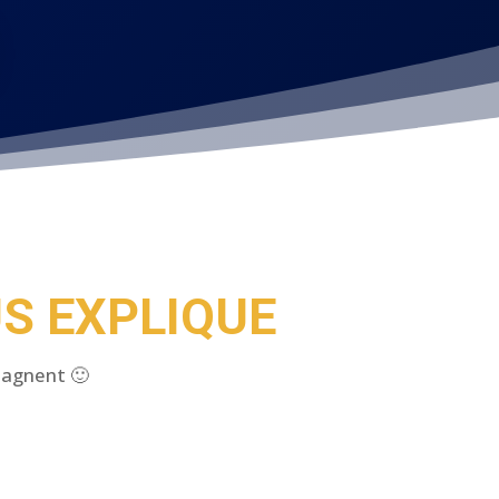
S EXPLIQUE
pagnent 🙂