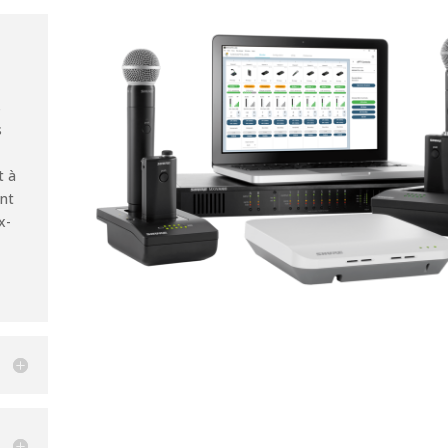
s
s
t à
ent
x-